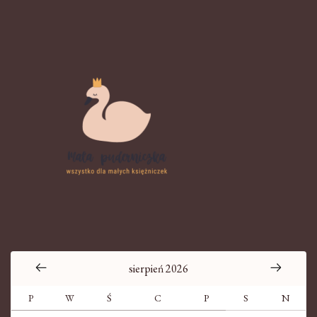
sierpień 2026
P
W
Ś
C
P
S
N