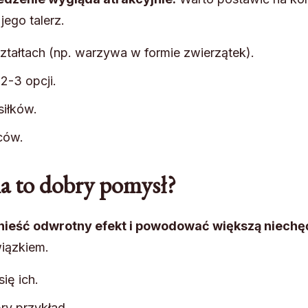
jego talerz.
tałtach (np. warzywa w formie zwierzątek).
2-3 opcji.
iłków.
ców.
a to dobry pomysł?
nieść odwrotny efekt i powodować większą niechę
iązkiem.
się ich.
ry przykład.