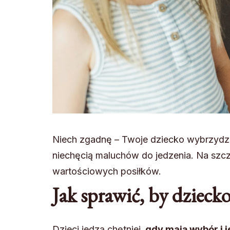
Niech zgadnę – Twoje dziecko wybrzydza
niechęcią maluchów do jedzenia. Na szcz
wartościowych posiłków.
Jak sprawić, by dziecko
Dzieci jedzą chętniej,
gdy mają wybór i j