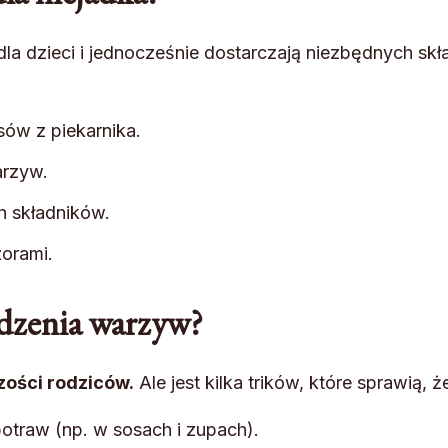
e dla dzieci i jednocześnie dostarczają niezbędnych 
sów z piekarnika.
arzyw.
ch składników.
orami.
edzenia warzyw?
ości rodziców.
Ale jest kilka trików, które sprawią, ż
traw (np. w sosach i zupach).