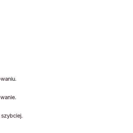
owaniu.
owanie.
 szybciej.