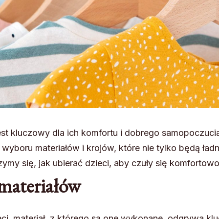
est kluczowy dla ich komfortu i dobrego samopoczuci
yboru materiałów i krojów, które nie tylko będą ład
my się, jak ubierać dzieci, aby czuły się komfortowo,
materiałów
ci, materiał, z którego są one wykonane, odgrywa kl