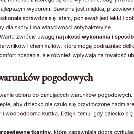
ajlepszym wyborem. Bawełna jest miękka, przewiewna i
doskonale sprawdza się latem, ponieważ jest lekki i d
tny dla skóry i ma właściwości antybakteryjne.
. Warto zwrócić uwagę na
jakość wykonania
i sposób
barwników i chemikaliów, które mogą podrażniać delik
komfort noszenia, ale również wpływają na trwałość ub
 warunków pogodowych
wanie ubioru do panujących warunków pogodowych. 
ciepłe, aby dziecko nie czuło się przytłoczone nadmia
er i wodoodporna kurtka. Dzięki temu, gdy dziecko si
 przewiewne tkaniny
, które zapewniają dobrą cyrkulac