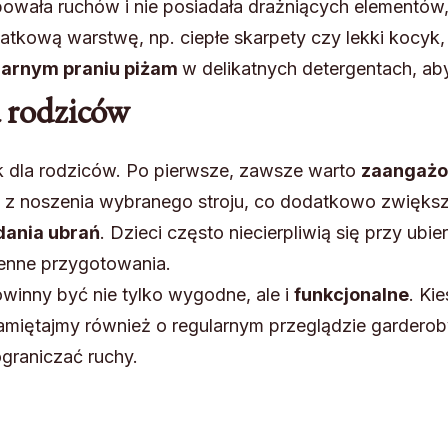
ępowała ruchów i nie posiadała drażniących elementów,
kową warstwę, np. ciepłe skarpety czy lekki kocyk, 
larnym praniu piżam
w delikatnych detergentach, ab
 rodziców
 dla rodziców. Po pierwsze, zawsze warto
zaangażo
 z noszenia wybranego stroju, co dodatkowo zwiększy
dania ubrań
. Dzieci często niecierpliwią się przy ubie
enne przygotowania.
winny być nie tylko wygodne, ale i
funkcjonalne
. Ki
miętajmy również o regularnym przeglądzie garderoby
graniczać ruchy.