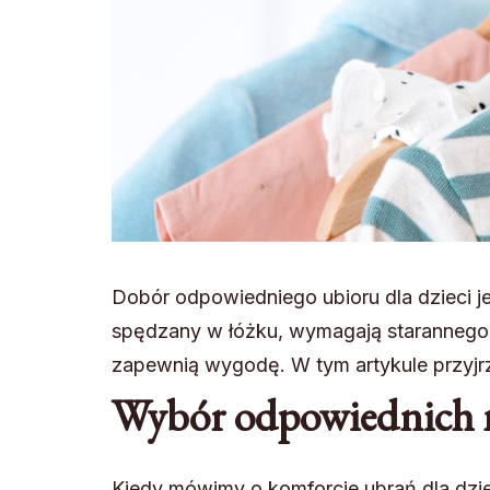
Dobór odpowiedniego ubioru dla dzieci j
spędzany w łóżku, wymagają starannego w
zapewnią wygodę. W tym artykule przyjrzy
Wybór odpowiednich 
Kiedy mówimy o komforcie ubrań dla dzie