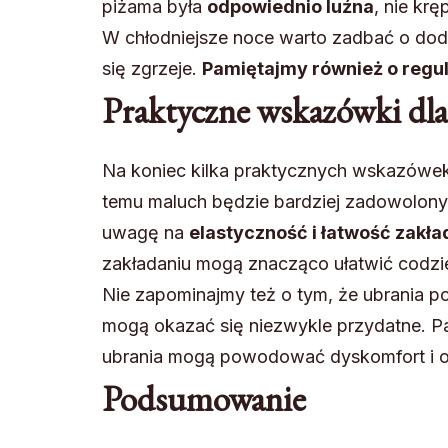
piżama była
odpowiednio luźna
, nie kr
W chłodniejsze noce warto zadbać o dodat
się zgrzeje.
Pamiętajmy również o regu
Praktyczne wskazówki dla
Na koniec kilka praktycznych wskazówek
temu maluch będzie bardziej zadowolony
uwagę na
elastyczność i łatwość zakła
zakładaniu mogą znacząco ułatwić codzi
Nie zapominajmy też o tym, że ubrania po
mogą okazać się niezwykle przydatne. Pa
ubrania mogą powodować dyskomfort i o
Podsumowanie