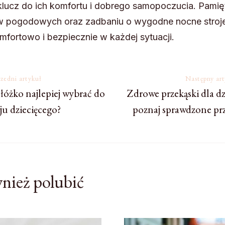
klucz do ich komfortu i dobrego samopoczucia. Pamię
w pogodowych oraz zadbaniu o wygodne nocne stroje
omfortowo i bezpiecznie w każdej sytuacji.
a
zedni artykuł
Następny ar
 łóżko najlepiej wybrać do
Zdrowe przekąski dla dz
u dziecięcego?
poznaj sprawdzone prz
nież polubić