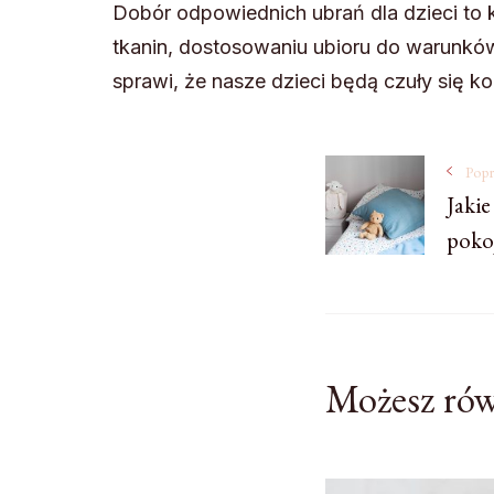
Dobór odpowiednich ubrań dla dzieci to 
tkanin, dostosowaniu ubioru do warunkó
sprawi, że nasze dzieci będą czuły się k
Nawigacj
Popr
Jakie
pokoj
wpisu
Możesz rów