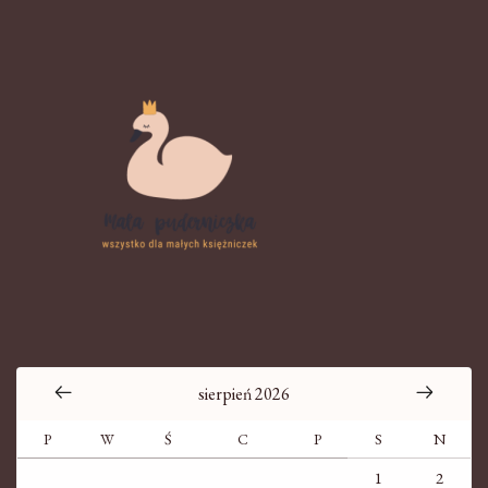
sierpień 2026
P
W
Ś
C
P
S
N
1
2